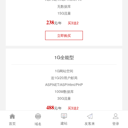
无数据库
15G流量
238
元/年
买3送2
立即购买
1G全能型
1G网站空间
送1G/20用户邮局
ASP.NET/ASP/Html/PHP
100M数据库
30G流量
488
元/年
买3送2
立即购买
建站
友客来
首页
登录
域名