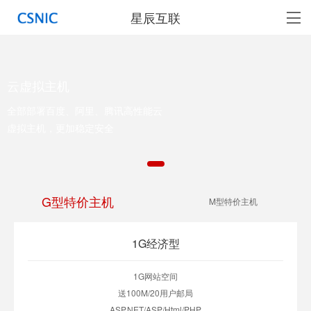
星辰互联
云虚拟主机
全部部署百度、阿里、腾讯高性能云
虚拟主机，更加稳定安全
G型特价主机
M型特价主机
1G经济型
1G网站空间
送100M/20用户邮局
ASP.NET/ASP/Html/PHP